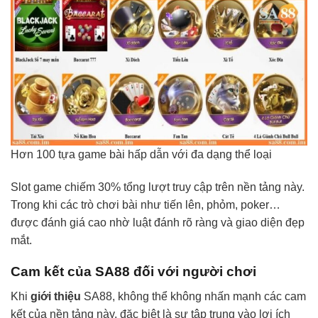
Hơn 100 tựa game bài hấp dẫn với đa dạng thể loại
Slot game chiếm 30% tổng lượt truy cập trên nền tảng này.
Trong khi các trò chơi bài như tiến lên, phỏm, poker…
được đánh giá cao nhờ luật đánh rõ ràng và giao diện đẹp
mắt.
Cam kết của SA88 đối với người chơi
Khi
giới thiệu
SA88, không thể không nhấn mạnh các cam
kết của nền tảng này, đặc biệt là sự tập trung vào lợi ích