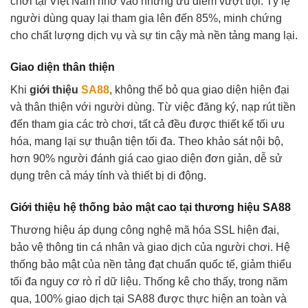
chơi tại Việt Nam nhờ vào những ưu điểm vượt trội. Tỷ lệ
người dùng quay lại tham gia lên đến 85%, minh chứng
cho chất lượng dịch vụ và sự tin cậy mà nền tảng mang lại.
Giao diện thân thiện
Khi
giới thiệu
SA88
, không thể bỏ qua giao diện hiện đại
và thân thiện với người dùng. Từ việc đăng ký, nạp rút tiền
đến tham gia các trò chơi, tất cả đều được thiết kế tối ưu
hóa, mang lại sự thuận tiện tối đa. Theo khảo sát nội bộ,
hơn 90% người đánh giá cao giao diện đơn giản, dễ sử
dụng trên cả máy tính và thiết bị di động.
Giới thiệu hệ thống bảo mật cao tại thương hiệu SA88
Thương hiệu áp dụng công nghệ mã hóa SSL hiện đại,
bảo vệ thông tin cá nhân và giao dịch của người chơi. Hệ
thống bảo mật của nền tảng đạt chuẩn quốc tế, giảm thiểu
tối đa nguy cơ rò rỉ dữ liệu. Thống kê cho thấy, trong năm
qua, 100% giao dịch tại SA88 được thực hiện an toàn và