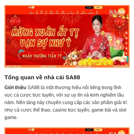
Tổng quan về nhà cái SA88
Giới thiệu
SA88 là một thương hiệu nổi tiếng trong lĩnh
vực cá cược trực tuyến, với sự uy tín và kinh nghiệm lâu
năm. Nền tảng này chuyên cung cấp các sản phẩm giải trí
như cá cược thể thao, casino trực tuyến, game bài và slot
game.