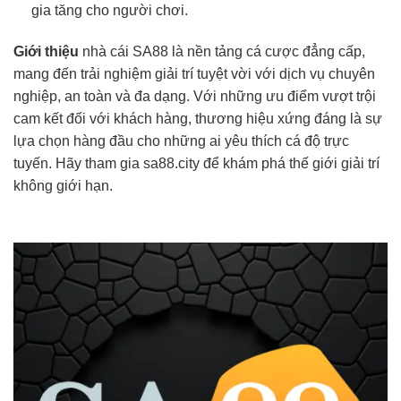
gia tăng cho người chơi.
Giới thiệu
nhà cái SA88 là nền tảng cá cược đẳng cấp,
mang đến trải nghiệm giải trí tuyệt vời với dịch vụ chuyên
nghiệp, an toàn và đa dạng. Với những ưu điểm vượt trội
cam kết đối với khách hàng, thương hiệu xứng đáng là sự
lựa chọn hàng đầu cho những ai yêu thích cá độ trực
tuyến. Hãy tham gia sa88.city để khám phá thế giới giải trí
không giới hạn.