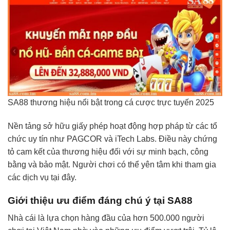
SA88 thương hiệu nổi bật trong cá cược trực tuyến 2025
Nền tảng sở hữu giấy phép hoạt động hợp pháp từ các tổ
chức uy tín như PAGCOR và iTech Labs. Điều này chứng
tỏ cam kết của thương hiệu đối với sự minh bạch, công
bằng và bảo mật. Người chơi có thể yên tâm khi tham gia
các dịch vụ tại đây.
Giới thiệu ưu điểm đáng chú ý tại SA88
Nhà cái là lựa chọn hàng đầu của hơn 500.000 người