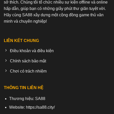
sở thích. Chúng tôi tổ chức nhiều sự kiện offline và online
hấp dẫn, giúp bạn có những giây phút thư giãn tuyệt vời.
Hãy cùng SA88 xây dựng một cộng đồng game thủ văn
minh và chuyên nghiệp!
LIÊN KẾT CHUNG
Điều khoản và điều kiện
Chính sách bảo mật
Chơi có trách nhiệm
THÔNG TIN LIÊN HỆ
Thương hiệu:
SA88
Website:
https://sa88.city/