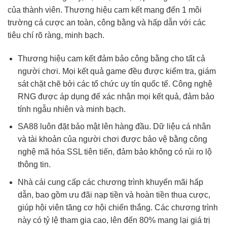
của thành viên. Thương hiệu cam kết mang đến 1 môi
trường cá cược an toàn, công bằng và hấp dẫn với các
tiêu chí rõ ràng, minh bạch.
Thương hiệu cam kết đảm bảo công bằng cho tất cả
người chơi. Mọi kết quả game đều được kiểm tra, giám
sát chặt chẽ bởi các tổ chức uy tín quốc tế. Công nghệ
RNG được áp dụng để xác nhận mọi kết quả, đảm bảo
tính ngẫu nhiên và minh bạch.
SA88 luôn đặt bảo mật lên hàng đầu. Dữ liệu cá nhân
và tài khoản của người chơi được bảo vệ bằng công
nghệ mã hóa SSL tiên tiến, đảm bảo không có rủi ro lộ
thông tin.
Nhà cái cung cấp các chương trình khuyến mãi hấp
dẫn, bao gồm ưu đãi nạp tiền và hoàn tiền thua cược,
giúp hội viên tăng cơ hội chiến thắng. Các chương trình
này có tỷ lệ tham gia cao, lên đến 80% mang lại giá trị