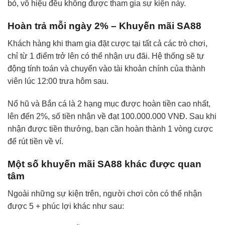
bỏ, vô hiệu đều không được tham gia sự kiện này.
Hoàn trả mỗi ngày 2% – Khuyến mãi SA88
Khách hàng khi tham gia đặt cược tại tất cả các trò chơi,
chỉ từ 1 điểm trở lên có thể nhận ưu đãi. Hệ thống sẽ tự
động tính toán và chuyển vào tài khoản chính của thành
viên lúc 12:00 trưa hôm sau.
Nổ hũ và Bắn cá là 2 hạng mục được hoàn tiền cao nhất,
lên đến 2%, số tiền nhận về đạt 100.000.000 VNĐ. Sau khi
nhận được tiền thưởng, bạn cần hoàn thành 1 vòng cược
để rút tiền về ví.
Một số khuyến mãi SA88 khác được quan
tâm
Ngoài những sự kiện trên, người chơi còn có thể nhận
được 5 + phúc lợi khác như sau: