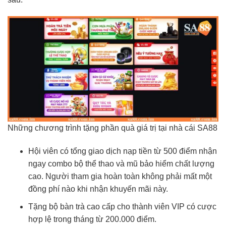
Những chương trình tặng phần quà giá trị tại nhà cái SA88
Hội viên có tổng giao dịch nạp tiền từ 500 điểm nhận
ngay combo bộ thể thao và mũ bảo hiểm chất lượng
cao. Người tham gia hoàn toàn không phải mất một
đồng phí nào khi nhận khuyến mãi này.
Tặng bộ bàn trà cao cấp cho thành viên VIP có cược
hợp lệ trong tháng từ 200.000 điểm.