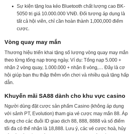
Sự kiện tặng loa kéo Bluetooth chất lượng cao BK-
5050 trị giá 10.000.000 VNĐ. Đối tượng áp dụng là
tất cả hội viên, chỉ cần hoàn thành 1,000,000 điểm
cược.
Vòng quay may mắn
Thương hiệu triển khai tặng số lượng vòng quay may mắn
theo từng tổng nạp trong ngày. Ví dụ: Tổng nạp 5.000 +
nhận 2 vòng quay, 1.000.000 + nhận 8 vòng,… Đây là cơ
hội giúp bạn thu thập thêm vốn chơi và nhiều quà tặng hấp
dẫn.
Khuyến mãi SA88 dành cho khu vực casino
Người dùng đặt cược sản phẩm Casino (không áp dụng
với sảnh PT, Evolution) tham gia vé cược may mắn 88. Áp
dụng cho các đuôi ID giao dịch 88, 888, 8888 và số điểm
tối đa có thể nhận là 18,888. Lưu ý, các vé cược hoà, hủy