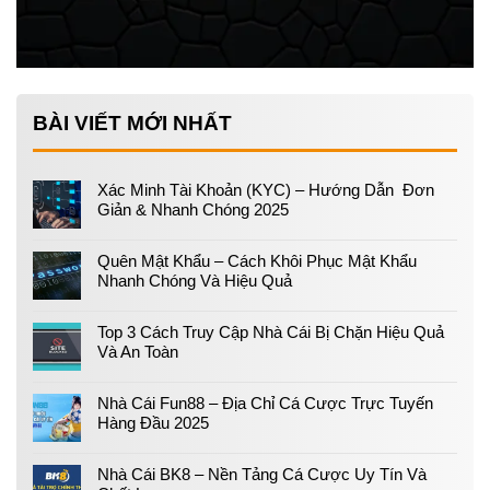
BÀI VIẾT MỚI NHẤT
Xác Minh Tài Khoản (KYC) – Hướng Dẫn Đơn
Giản & Nhanh Chóng 2025
Quên Mật Khẩu – Cách Khôi Phục Mật Khẩu
Nhanh Chóng Và Hiệu Quả
Top 3 Cách Truy Cập Nhà Cái Bị Chặn Hiệu Quả
Và An Toàn
Nhà Cái Fun88 – Địa Chỉ Cá Cược Trực Tuyến
Hàng Đầu 2025
Nhà Cái BK8 – Nền Tảng Cá Cược Uy Tín Và