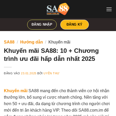
Bỏ
qua
nội
dung
ĐĂNG NHẬP
ĐĂNG KÝ
SA88
/
Hướng dẫn
/
Khuyến mãi
Khuyến mãi SA88: 10 + Chương
trình ưu đãi hấp dẫn nhất 2025
ĐĂNG VÀO
23.01.2025
BỞI
UYÊN THƯ
Khuyến mãi
SA88 mang đến cho thành viên cơ hội nhận
thưởng lớn, bổ sung ví cược nhanh chóng. Nền tảng với
hơn 50 + ưu đãi, đa dạng từ chương trình cho người chơi
mới đến tri ân khách hàng VIP. Theo dõi SA88.com.im để