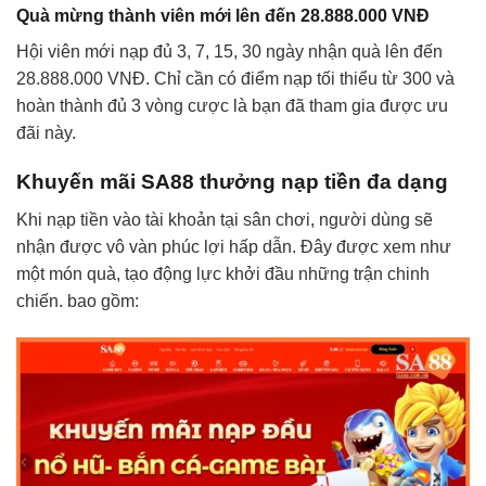
Quà mừng thành viên mới lên đến 28.888.000 VNĐ
Hội viên mới nạp đủ 3, 7, 15, 30 ngày nhận quà lên đến
28.888.000 VNĐ. Chỉ cần có điểm nạp tối thiểu từ 300 và
hoàn thành đủ 3 vòng cược là bạn đã tham gia được ưu
đãi này.
Khuyến mãi SA88 thưởng nạp tiền đa dạng
Khi nạp tiền vào tài khoản tại sân chơi, người dùng sẽ
nhận được vô vàn phúc lợi hấp dẫn. Đây được xem như
một món quà, tạo động lực khởi đầu những trận chinh
chiến. bao gồm: