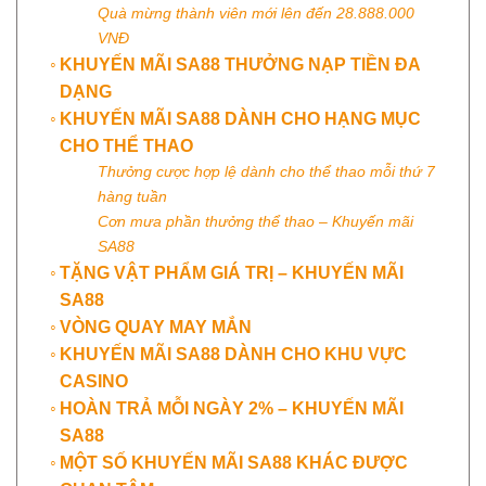
Quà mừng thành viên mới lên đến 28.888.000
VNĐ
KHUYẾN MÃI SA88 THƯỞNG NẠP TIỀN ĐA
DẠNG
KHUYẾN MÃI SA88 DÀNH CHO HẠNG MỤC
CHO THỂ THAO
Thưởng cược hợp lệ dành cho thể thao mỗi thứ 7
hàng tuần
Cơn mưa phần thưởng thể thao – Khuyến mãi
SA88
TẶNG VẬT PHẨM GIÁ TRỊ – KHUYẾN MÃI
SA88
VÒNG QUAY MAY MẮN
KHUYẾN MÃI SA88 DÀNH CHO KHU VỰC
CASINO
HOÀN TRẢ MỖI NGÀY 2% – KHUYẾN MÃI
SA88
MỘT SỐ KHUYẾN MÃI SA88 KHÁC ĐƯỢC