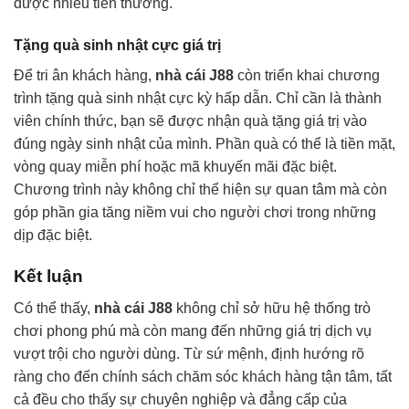
được nhiều tiền thưởng.
Tặng quà sinh nhật cực giá trị
Để tri ân khách hàng,
nhà cái J88
còn triển khai chương
trình tặng quà sinh nhật cực kỳ hấp dẫn. Chỉ cần là thành
viên chính thức, bạn sẽ được nhận quà tặng giá trị vào
đúng ngày sinh nhật của mình. Phần quà có thể là tiền mặt,
vòng quay miễn phí hoặc mã khuyến mãi đặc biệt.
Chương trình này không chỉ thể hiện sự quan tâm mà còn
góp phần gia tăng niềm vui cho người chơi trong những
dịp đặc biệt.
Kết luận
Có thể thấy,
nhà cái J88
không chỉ sở hữu hệ thống trò
chơi phong phú mà còn mang đến những giá trị dịch vụ
vượt trội cho người dùng. Từ sứ mệnh, định hướng rõ
ràng cho đến chính sách chăm sóc khách hàng tận tâm, tất
cả đều cho thấy sự chuyên nghiệp và đẳng cấp của