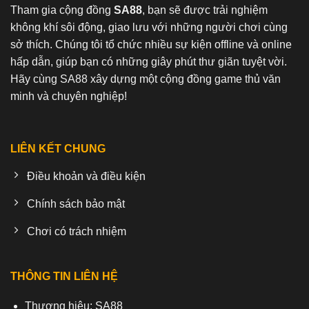
Tham gia cộng đồng
SA88
, bạn sẽ được trải nghiệm
không khí sôi động, giao lưu với những người chơi cùng
sở thích. Chúng tôi tổ chức nhiều sự kiện offline và online
hấp dẫn, giúp bạn có những giây phút thư giãn tuyệt vời.
Hãy cùng SA88 xây dựng một cộng đồng game thủ văn
minh và chuyên nghiệp!
LIÊN KẾT CHUNG
Điều khoản và điều kiện
Chính sách bảo mật
Chơi có trách nhiệm
THÔNG TIN LIÊN HỆ
Thương hiệu:
SA88