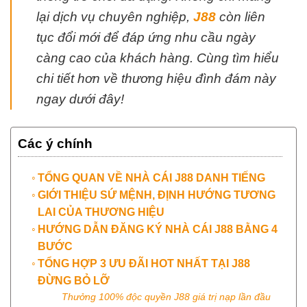
lại dịch vụ chuyên nghiệp,
J88
còn liên
tục đổi mới để đáp ứng nhu cầu ngày
càng cao của khách hàng. Cùng tìm hiểu
chi tiết hơn về thương hiệu đình đám này
ngay dưới đây!
Các ý chính
TỔNG QUAN VỀ NHÀ CÁI J88 DANH TIẾNG
GIỚI THIỆU SỨ MỆNH, ĐỊNH HƯỚNG TƯƠNG
LAI CỦA THƯƠNG HIỆU
HƯỚNG DẪN ĐĂNG KÝ NHÀ CÁI J88 BẰNG 4
BƯỚC
TỔNG HỢP 3 ƯU ĐÃI HOT NHẤT TẠI J88
ĐỪNG BỎ LỠ
Thưởng 100% độc quyền J88 giá trị nạp lần đầu