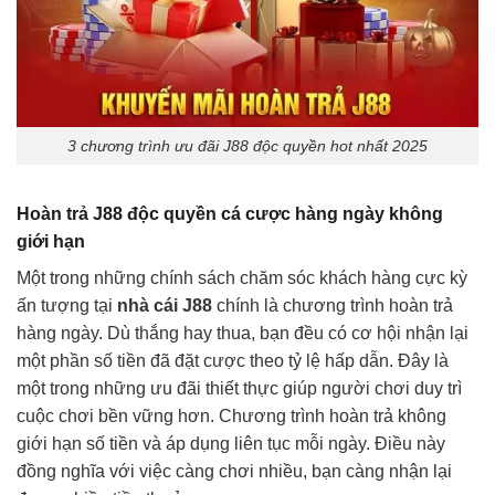
3 chương trình ưu đãi J88 độc quyền hot nhất 2025
Hoàn trả J88 độc quyền cá cược hàng ngày không
giới hạn
Một trong những chính sách chăm sóc khách hàng cực kỳ
ấn tượng tại
nhà cái J88
chính là chương trình hoàn trả
hàng ngày. Dù thắng hay thua, bạn đều có cơ hội nhận lại
một phần số tiền đã đặt cược theo tỷ lệ hấp dẫn. Đây là
một trong những ưu đãi thiết thực giúp người chơi duy trì
cuộc chơi bền vững hơn. Chương trình hoàn trả không
giới hạn số tiền và áp dụng liên tục mỗi ngày. Điều này
đồng nghĩa với việc càng chơi nhiều, bạn càng nhận lại