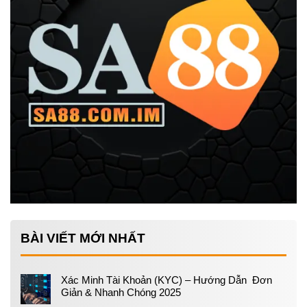
BÀI VIẾT MỚI NHẤT
Xác Minh Tài Khoản (KYC) – Hướng Dẫn Đơn
Giản & Nhanh Chóng 2025