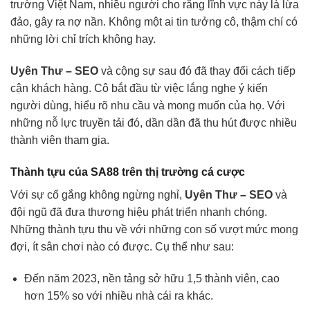
trường Việt Nam, nhiều người cho rằng lĩnh vực này là lừa
đảo, gây ra nợ nần. Không một ai tin tưởng cô, thậm chí có
những lời chỉ trích không hay.
Uyên Thư – SEO
và cộng sự sau đó đã thay đổi cách tiếp
cận khách hàng. Cô bắt đầu từ việc lắng nghe ý kiến
người dùng, hiểu rõ nhu cầu và mong muốn của họ. Với
những nỗ lực truyền tải đó, dần dần đã thu hút được nhiều
thành viên tham gia.
Thành tựu của SA88 trên thị trường cá cược
Với sự cố gắng không ngừng nghỉ,
Uyên Thư – SEO
và
đội ngũ đã đưa thương hiệu phát triển nhanh chóng.
Những thành tựu thu về với những con số vượt mức mong
đợi, ít sân chơi nào có được. Cụ thể như sau:
Đến năm 2023, nền tảng sở hữu 1,5 thành viên, cao
hơn 15% so với nhiều nhà cái ra khác.