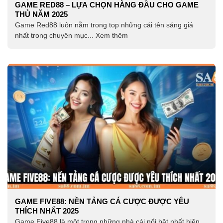
GAME RED88 – LỰA CHỌN HÀNG ĐẦU CHO GAME
THỦ NĂM 2025
Game Red88 luôn nằm trong top những cái tên sáng giá
nhất trong chuyên mục... Xem thêm
GAME FIVE88: NỀN TẢNG CÁ CƯỢC ĐƯỢC YÊU
THÍCH NHẤT 2025
Game Five88 là một trong những nhà cái nổi bật nhất hiện