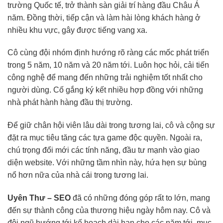
trường Quốc tế, trở thành sàn giải trí hàng đầu Châu Á
năm. Đồng thời, tiếp cận và làm hài lòng khách hàng ở
nhiều khu vực, gây được tiếng vang xa.
Cô cùng đội nhóm định hướng rõ ràng các mốc phát triển
trong 5 năm, 10 năm và 20 năm tới. Luôn học hỏi, cải tiến
công nghệ để mang đến những trải nghiệm tốt nhất cho
người dùng. Cố gắng ký kết nhiều hợp đồng với những
nhà phát hành hàng đầu thị trường.
Để giữ chân hội viên lâu dài trong tương lai, cô và cộng sự
đặt ra mục tiêu tăng các tựa game độc quyền. Ngoài ra,
chú trọng đổi mới các tính năng, đầu tư mạnh vào giao
diện website. Với những tầm nhìn này, hứa hẹn sự bùng
nổ hơn nữa của nhà cái trong tương lai.
Uyên Thư – SEO
đã có những đóng góp rất to lớn, mang
đến sự thành công của thương hiệu ngày hôm nay. Cô và
đội ngũ hướng tới kế hoạch dài hạn cho các năm tới, mục