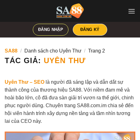
Bỏ
qua
nội
dung
ĐĂNG NHẬP
ĐĂNG KÝ
SA88
/
Danh sách cho Uyên Thư
/
Trang 2
TÁC GIẢ:
UYÊN THƯ
Uyên Thư – SEO
là người đã sáng lập và dẫn dắt sự
thành công của thương hiệu SA88. Với niềm đam mê và
hoài bão lớn, cô đã đưa sàn giải trí vươn ra thế giới, chinh
phục người dùng. Chuyên trang SA88.com.im chia sẻ đến
hội viên hành trình xây dựng nền tảng và tầm nhìn tương
lai của CEO này.