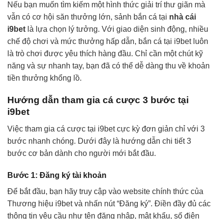
Nếu bạn muốn tìm kiếm một hình thức giải trí thư giãn mà
vẫn có cơ hội săn thưởng lớn, sảnh bắn cá tại
nhà cái
i9bet
là lựa chọn lý tưởng. Với giao diện sinh động, nhiều
chế độ chơi và mức thưởng hấp dẫn, bắn cá tại i9bet luôn
là trò chơi được yêu thích hàng đầu. Chỉ cần một chút kỹ
năng và sự nhanh tay, bạn đã có thể dễ dàng thu về khoản
tiền thưởng khổng lồ.
Hướng dẫn tham gia cá cược 3 bước tại
i9bet
Việc tham gia cá cược tại i9bet cực kỳ đơn giản chỉ với 3
bước nhanh chóng. Dưới đây là hướng dẫn chi tiết 3
bước cơ bản dành cho người mới bắt đầu.
Bước 1: Đăng ký tài khoản
Để bắt đầu, bạn hãy truy cập vào website chính thức của
Thương hiệu i9bet và nhấn nút “Đăng ký”. Điền đầy đủ các
thông tin yêu cầu như tên đăng nhập, mật khẩu, số điện