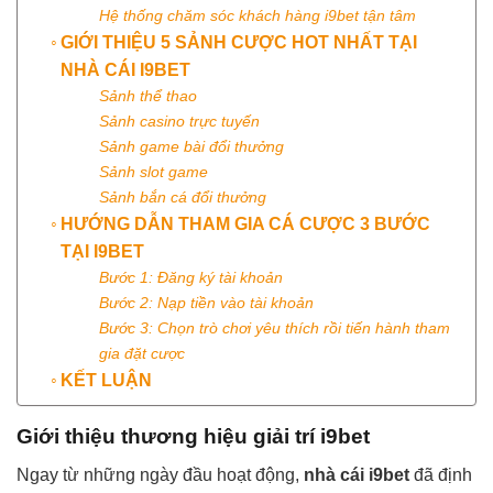
Hệ thống chăm sóc khách hàng i9bet tận tâm
GIỚI THIỆU 5 SẢNH CƯỢC HOT NHẤT TẠI
NHÀ CÁI I9BET
Sảnh thể thao
Sảnh casino trực tuyến
Sảnh game bài đổi thưởng
Sảnh slot game
Sảnh bắn cá đổi thưởng
HƯỚNG DẪN THAM GIA CÁ CƯỢC 3 BƯỚC
TẠI I9BET
Bước 1: Đăng ký tài khoản
Bước 2: Nạp tiền vào tài khoản
Bước 3: Chọn trò chơi yêu thích rồi tiến hành tham
gia đặt cược
KẾT LUẬN
Giới thiệu thương hiệu giải trí i9bet
Ngay từ những ngày đầu hoạt động,
nhà cái i9bet
đã định