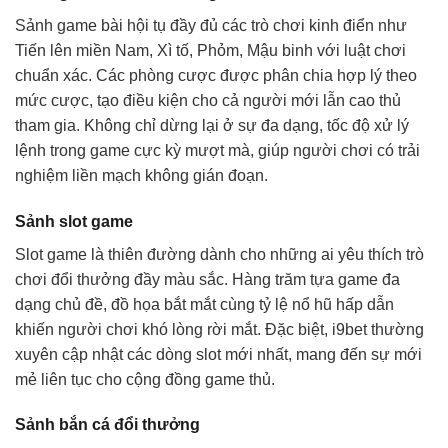
Sảnh game bài hội tụ đầy đủ các trò chơi kinh điển như
Tiến lên miền Nam, Xì tố, Phỏm, Mậu binh với luật chơi
chuẩn xác. Các phòng cược được phân chia hợp lý theo
mức cược, tạo điều kiện cho cả người mới lẫn cao thủ
tham gia. Không chỉ dừng lại ở sự đa dạng, tốc độ xử lý
lệnh trong game cực kỳ mượt mà, giúp người chơi có trải
nghiệm liền mạch không gián đoạn.
Sảnh slot game
Slot game là thiên đường dành cho những ai yêu thích trò
chơi đổi thưởng đầy màu sắc. Hàng trăm tựa game đa
dạng chủ đề, đồ họa bắt mắt cùng tỷ lệ nổ hũ hấp dẫn
khiến người chơi khó lòng rời mắt. Đặc biệt, i9bet thường
xuyên cập nhật các dòng slot mới nhất, mang đến sự mới
mẻ liên tục cho cộng đồng game thủ.
Sảnh bắn cá đổi thưởng