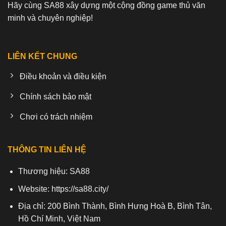
Hãy cùng SA88 xây dựng một cộng đồng game thủ văn
minh và chuyên nghiệp!
LIÊN KẾT CHUNG
Điều khoản và điều kiện
Chính sách bảo mật
Chơi có trách nhiệm
THÔNG TIN LIÊN HỆ
Thương hiệu:
SA88
Website:
https://sa88.city/
Địa chỉ: 200 Bình Thành, Bình Hưng Hoà B, Bình Tân,
Hồ Chí Minh, Việt Nam