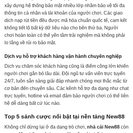
xây dựng hệ thống bảo mật nhiều lớp nhằm bảo vệ tối đa
thông tin cá nhân và tài khoản của người chơi. Các giao
dịch nạp rút tiền đều được mã hóa chuẩn quốc tế, cam kết
không tiết lộ bất kỳ dữ liệu nào cho bên thứ ba. Người
chơi hoàn toàn có thể yên tâm trải nghiệm mà không phải
lo lắng về rủi ro bảo mật.
Dịch vụ hỗ trợ khách hàng vận hành chuyên nghiệp
Dịch vụ chăm sóc khách hàng cũng là điểm cộng lớn khiến
người chơi gắn bó lâu dài. Đội ngũ tư vấn viên trực tuyến
24/7, luôn sẵn sàng giải đáp nhanh chóng mọi thắc mắc từ
cơ bản đến chuyên sâu. Các kênh hỗ trợ đa dạng như chat
trực tuyến, hotline và email đảm bảo người chơi có thể liên
hệ dễ dàng bất cứ lúc nào.
Top 5 sảnh cược nổi bật tại nền tảng New88
Không chỉ dừng lại ở đa dạng trò chơi,
nhà cái New88
còn