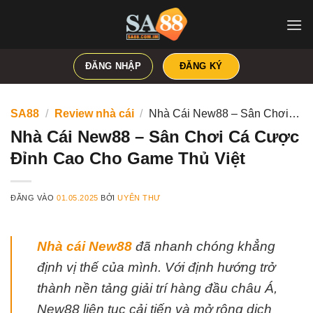
Bỏ
qua
nội
dung
ĐĂNG NHẬP
ĐĂNG KÝ
SA88
/
Review nhà cái
/
Nhà Cái New88 – Sân Chơi
Cá Cược Đỉnh Cao Cho Game Thủ Việt
Nhà Cái New88 – Sân Chơi Cá Cược
Đỉnh Cao Cho Game Thủ Việt
ĐĂNG VÀO
01.05.2025
BỞI
UYÊN THƯ
Nhà cái New88
đã nhanh chóng khẳng
định vị thế của mình. Với định hướng trở
thành nền tảng giải trí hàng đầu châu Á,
New88 liên tục cải tiến và mở rộng dịch