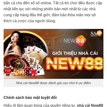
bắn cá cho đến xổ số online. Tất cả trò chơi đều được cập
nhật liên tục với những phiên bản mới nhất từ các nhà
cung cấp hàng đầu thế giới, đảm bảo thỏa mãn mọi sở
thích cá cược của người dùng.
Nhà cái New88 được đánh giá cao nhờ 4 ưu điểm
Chính sách bảo mật tuyệt đối
Hiểu rõ tầm quan trọng của quyền riêng tư,
nhà cái New88