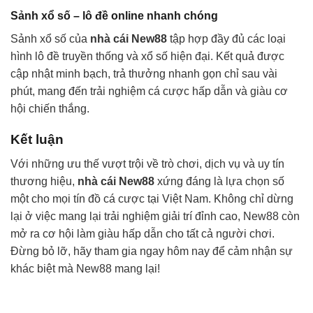
Sảnh xổ số – lô đề online nhanh chóng
Sảnh xổ số của
nhà cái New88
tập hợp đầy đủ các loại
hình lô đề truyền thống và xổ số hiện đại. Kết quả được
cập nhật minh bạch, trả thưởng nhanh gọn chỉ sau vài
phút, mang đến trải nghiệm cá cược hấp dẫn và giàu cơ
hội chiến thắng.
Kết luận
Với những ưu thế vượt trội về trò chơi, dịch vụ và uy tín
thương hiệu,
nhà cái New88
xứng đáng là lựa chọn số
một cho mọi tín đồ cá cược tại Việt Nam. Không chỉ dừng
lại ở việc mang lại trải nghiệm giải trí đỉnh cao, New88 còn
mở ra cơ hội làm giàu hấp dẫn cho tất cả người chơi.
Đừng bỏ lỡ, hãy tham gia ngay hôm nay để cảm nhận sự
khác biệt mà New88 mang lại!