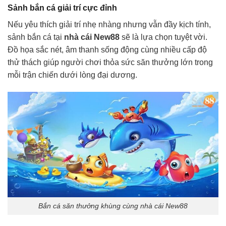
Sảnh bắn cá giải trí cực đỉnh
Nếu yêu thích giải trí nhẹ nhàng nhưng vẫn đầy kịch tính,
sảnh bắn cá tại
nhà cái New88
sẽ là lựa chọn tuyệt vời.
Đồ họa sắc nét, âm thanh sống động cùng nhiều cấp độ
thử thách giúp người chơi thỏa sức săn thưởng lớn trong
mỗi trận chiến dưới lòng đại dương.
Bắn cá săn thưởng khùng cùng nhà cái New88