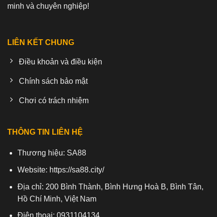
minh và chuyên nghiệp!
LIÊN KẾT CHUNG
Điều khoản và điều kiện
Chính sách bảo mật
Chơi có trách nhiệm
THÔNG TIN LIÊN HỆ
Thương hiệu:
SA88
Website:
https://sa88.city/
Địa chỉ: 200 Bình Thành, Bình Hưng Hoà B, Bình Tân,
Hồ Chí Minh, Việt Nam
Điện thoại: 0931104134